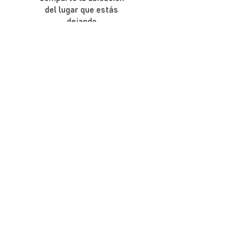
del lugar que estás
dejando
Conductores ayudando a
otros conductores a encontrar
estacionamient en NYC
Comparte el lugar que estás
dejando.
Encuentra uno cuando llegues.
Descarga
Grunlot